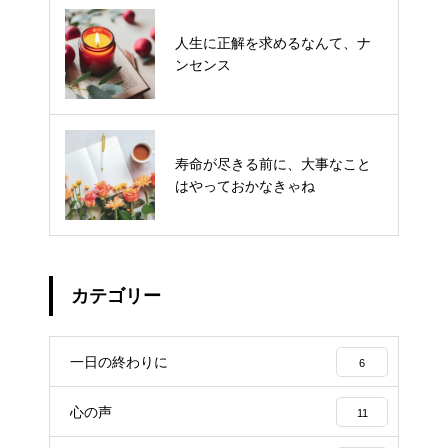
いつの日も、これがあれば笑顔に
人生に正解を求めるなんて、ナ
なれる
ンセンス
えーい、もういいや！そんな状況
寿命が尽きる前に、大事なこと
を詠んでみました
はやっておかなきゃね
カテゴリー
一日の終わりに
6
心の声
11