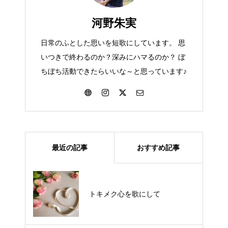
河野朱実
日常のふとした思いを短歌にしています。 思
いつきで終わるのか？深みにハマるのか？ ぼ
ちぼち活動できたらいいな～と思っています♪
最近の記事
おすすめ記事
パープルの「癒やし」をお題にし
て（カラーセラピーの学びの中
トキメク心を歌にして
で…）