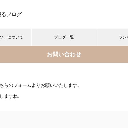
綴るブログ
び」について
ブログ一覧
ラン
お問い合わせ
一日の終わりに
心の声
心の安らぎ
色の学
ついぼやいてしまうけれど、希
ちらのフォームよりお願いいたします。
望を忘れないでいたい
しますね。
眠れそうなまどろみの中での現