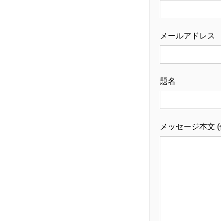
い♡
メールアドレス
題名
眠れそうで眠れない、深夜に…
メッセージ本文 (