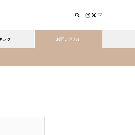
キング
お問い合わせ
び
えーい、もういいや！そんな状
況を詠んでみました
寝たいのに眠れない…。真夜中