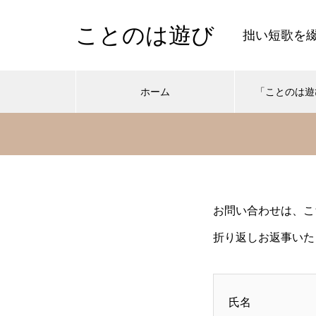
ことのは遊び
拙い短歌を
ホーム
「ことのは遊
寿命が尽きる前に、大事なこと
お問い合わせは、こ
はやっておかなきゃね
折り返しお返事いた
PR
氏名
色と言葉で 人生を整えるお手伝