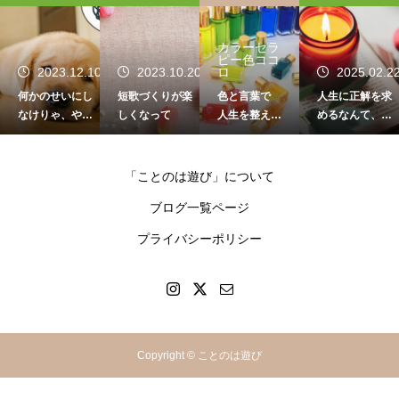
カラーセラ
ピー色ココ
4
2023.12.10
2023.10.20
ロ
2025.02.2
何かのせいにし
短歌づくりが楽
色と言葉で
人生に正解を求
なけりゃ、やっ
しくなって
人生を整える
めるなんて、ナ
てられないよ
お手伝い♡
ンセンス
～！
「ことのは遊び」について
ブログ一覧ページ
プライバシーポリシー
Copyright © ことのは遊び