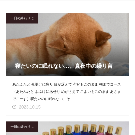
一日の終わりに
寝たいのに眠れない…。真夜中の繰り言
あたふたと 夜更けに焦り 目が冴えて 今宵もこのまま 朝までコース
（あたふたと よふけにあせり めがさえて こよいもこのまま あさま
でこーす）寝たいのに眠れない、そ
2023.10.15
一日の終わりに