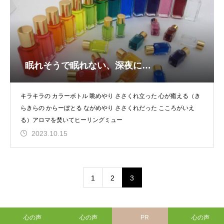
眠れそうで眠れない、深夜に…
キラキラの カラーボトル 眺めやり ささくれ立った 心が癒える（き
らきらの からーぼとる ながめやり ささくれだった こころがいえ
る）アロマを焚いてヒーリングミュー
2023.10.15
1
2
3
心の声
心の声
PR
心の声